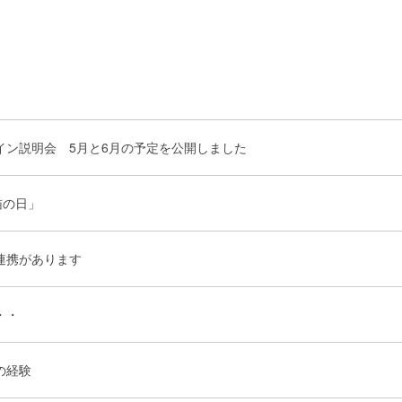
イン説明会 5月と6月の予定を公開しました
猫の日」
連携があります
・・
の経験