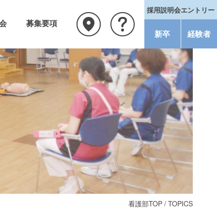
採用説明会エントリー
会
募集要項
新卒
経験者
看護部TOP
/ TOPICS