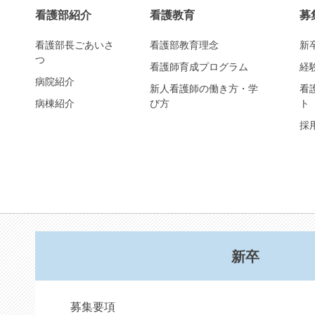
看護部紹介
看護教育
募
看護部長ごあいさ
看護部教育理念
新
つ
看護師育成プログラム
経
病院紹介
新人看護師の働き方・学
看
病棟紹介
び方
ト
採
新卒
募集要項