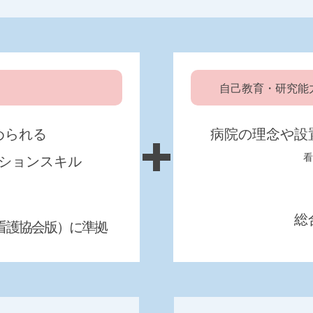
自己教育・研究能
められる
病院の理念や設
看
ションスキル
総
看護協会版）に準拠