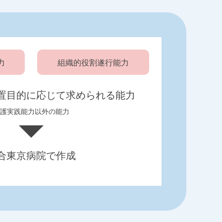
力
組織的役割遂行能力
置目的に応じて求められる能力
護実践能力以外の能力
合東京病院で作成