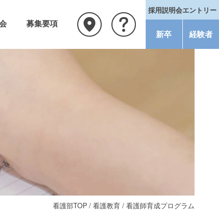
採用説明会エントリー
会
募集要項
新卒
経験者
看護部TOP
/
看護教育
/ 看護師育成プログラム